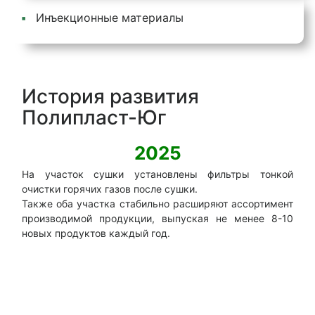
Инъекционные материалы
История развития
Полипласт-Юг
2025
На участок сушки установлены фильтры тонкой
Отк
очистки горячих газов после сушки.
В д
Также оба участка стабильно расширяют ассортимент
пес
производимой продукции, выпуская не менее 8-10
обо
новых продуктов каждый год.
друг
Рас
про
обв
емко
Уст