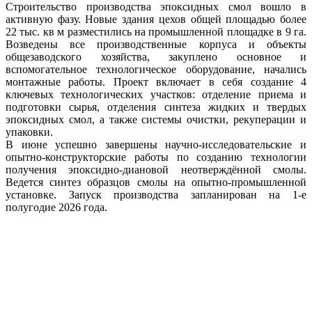
Строительство производства эпоксидных смол вошло в
л
активную фазу. Новые здания цехов общей площадью более
22 тыс. кв м разместились на промышленной площадке в 9 га.
м
Возведены все производственные корпуса и объекты
общезаводского хозяйства, закуплено основное и
н
вспомогательное технологическое оборудование, начались
л
монтажные работы. Проект включает в себя создание 4
С
ключевых технологических участков: отделение приема и
в
подготовки сырья, отделения синтеза жидких и твердых
эпоксидных смол, а также системы очистки, рекуперации и
ц
упаковки.
В
В июне успешно завершены научно-исследовательские и
опытно-конструкторские работы по созданию технологии
э
получения эпоксидно-диановой неотверждённой смолы.
Ведется синтез образцов смолы на опытно-промышленной
с
установке. Запуск производства запланирован на 1-е
♦
полугодие 2026 года.
А
♦
♦
♦
♦
Н