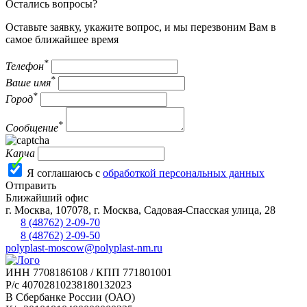
Остались вопросы?
Оставьте заявку, укажите вопрос, и мы перезвоним Вам в
самое ближайшее время
*
Телефон
*
Ваше имя
*
Город
*
Сообщение
Капча
Я соглашаюсь с
обработкой персональных данных
Отправить
Ближайший офис
г.
Москва
,
107078, г. Москва, Садовая-Спасская улица, 28
8 (48762) 2-09-70
8 (48762) 2-09-50
polyplast-moscow@polyplast-nm.ru
ИНН 7708186108 / КПП 771801001
Р/с 40702810238180132023
В Сбербанке России (ОАО)