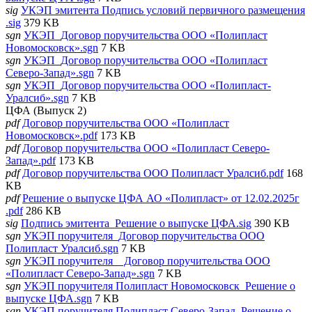
sig
УКЭП эмитента Подпись условий первичного размещения
.sig
379 KB
sgn
УКЭП_Договор поручительства ООО «Полипласт
Новомосковск».sgn
7 KB
sgn
УКЭП_Договор поручительства ООО «Полипласт
Северо-Запад».sgn
7 KB
sgn
УКЭП_Договор поручительства ООО «Полипласт-
Уралсиб».sgn
7 KB
ЦФА (Выпуск 2)
pdf
Договор поручительства ООО «Полипласт
Новомосковск».pdf
173 KB
pdf
Договор поручительства ООО «Полипласт Северо-
Запад».pdf
173 KB
pdf
Договор поручительства ООО Полипласт Уралсиб.pdf
168
KB
pdf
Решение о выпуске ЦФА АО «Полипласт» от 12.02.2025г
.pdf
286 KB
sig
Подпись эмитента_Решение о выпуске ЦФА.sig
390 KB
sgn
УКЭП поручителя_Договор поручительства ООО
Полипласт Уралсиб.sgn
7 KB
sgn
УКЭП поручителя _ Договор поручительства ООО
«Полипласт Северо-Запад».sgn
7 KB
sgn
УКЭП поручителя Полипласт Новомосковск_Решение о
выпуске ЦФА.sgn
7 KB
sgn
УКЭП поручителя Полипласт Северо-Запад_Решение о