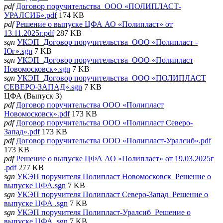
pdf
Договор поручительства_ООО «ПОЛИПЛАСТ-
УРАЛСИБ».pdf
174 KB
pdf
Решение о выпуске ЦФА АО «Полипласт» от
13.11.2025г.pdf
287 KB
sgn
УКЭП_Договор поручительства_ООО «Полипласт -
Юг».sgn
7 KB
sgn
УКЭП_Договор поручительства_ООО «Полипласт
Новомосковск».sgn
7 KB
sgn
УКЭП_Договор поручительства_ООО «ПОЛИПЛАСТ
СЕВЕРО-ЗАПАД».sgn
7 KB
ЦФА (Выпуск 3)
pdf
Договор поручительства ООО «Полипласт
Новомосковск».pdf
173 KB
pdf
Договор поручительства ООО «Полипласт Северо-
Запад».pdf
173 KB
pdf
Договор поручительства ООО «Полипласт-Уралсиб».pdf
173 KB
pdf
Решение о выпуске ЦФА АО «Полипласт» от 19.03.2025г
.pdf
277 KB
sgn
УКЭП поручителя Полипласт Новомосковск_Решение о
выпуске ЦФА.sgn
7 KB
sgn
УКЭП поручителя Полипласт Северо-Запад_Решение о
выпуске ЦФА .sgn
7 KB
sgn
УКЭП поручителя Полипласт-Уралсиб_Решение о
выпуске ЦФА .sgn
7 KB