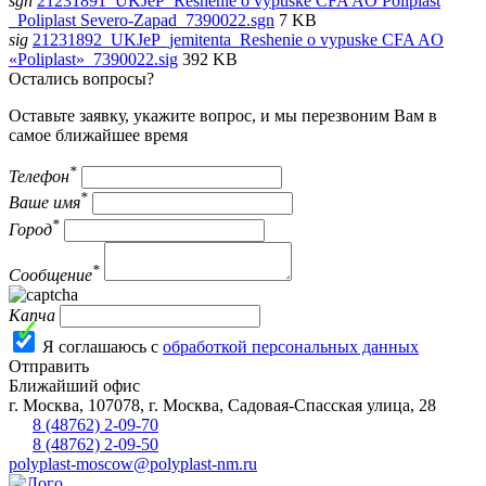
sgn
21231891_UKJeP_Reshenie o vypuske CFA AO Poliplast
_Poliplast Severo-Zapad_7390022.sgn
7 KB
sig
21231892_UKJeP_jemitenta_Reshenie o vypuske CFA AO
«Poliplast»_7390022.sig
392 KB
Остались вопросы?
Оставьте заявку, укажите вопрос, и мы перезвоним Вам в
самое ближайшее время
*
Телефон
*
Ваше имя
*
Город
*
Сообщение
Капча
Я соглашаюсь с
обработкой персональных данных
Отправить
Ближайший офис
г.
Москва
,
107078, г. Москва, Садовая-Спасская улица, 28
8 (48762) 2-09-70
8 (48762) 2-09-50
polyplast-moscow@polyplast-nm.ru