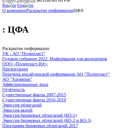
8 (800) 200-08-28
Бесплатно по РФ
Ru
Eng
О компании
Раскрытие информации
ЦФА
: ЦФА
Раскрытие информации
УК - АО "Полипласт"
Годовое собрание 2022_Информация для акционеров
ООО «Полипласт-Юг»
Презентации
Перечень инсайдерской информации АО "Полипласт"
АО "Хромпик"
Аффилированные лица
Отчётность
Существенные факты 2007-2015
Существенные факты 2016-2019
Эмиссия облигаций
Эмиссия акций
Эмиссия биржевых облигаций (БО-1)
Эмиссия биржевых облигаций (БО-2 и БО-3)
Программа биржевых облигаций 2017