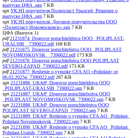
выпуске ЦФА .sgn
7 KB
sgn
УКЭП поручителя Полипласт Уралсиб_Решение о
выпуске ЦФА .sgn
7 KB
sgn
УКЭП поручителя_Договор поручительства ООО
«Полипласт Новомосковск».sgn
7 KB
ЦФА (Выпуск 1)
pdf
21231874_Dogovor poruchiteldstva OOO _POLIPLAST-
URALSIB__7390022.pdf
168 KB
pdf
21231875_Dogovor poruchitelistva OOO _POLIPLAST
NOVOMOSKOVSK__7390022.pdf
173 KB
pdf
21231876_Dogovor poruchiteltstva OOO POLIPLAST
SEVERO-ZAPAD_7390022.pdf
173 KB
pdf
21231877_Reshenie o vypuske CFA AO «Poliplast» ot
06.02.2025g_7390022.pdf
287 KB
sgn
21231886_UKJeP_Dogovor poruchiteldstva OOO
_POLIPLAST-URALSIB_7390022.sgn
7 KB
sgn
21231887_UKJeP_Dogovor poruchitelxstva OOO
_POLIPLAST NOVOMOSKOVSK_7390022.sgn
7 KB
sgn
21231888_UKJeP_Dogovor poruchitelrstva OOO
POLIPLAST SEVERO-ZAPAD_7390022.sgn
7 KB
sgn
21231889_UKJeP_Reshenie o vypuske CFA AO _Poliplast_
Poliplast Novomoskovsk_7390022.sgn
7 KB
sgn
21231890_UKJeP_Reshenie o vypuske CFA AO _Poliplast_
Poliplast-Uralsib_7390022.sgn
7 KB