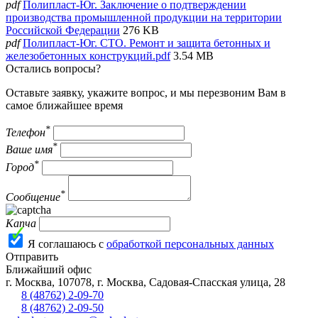
pdf
Полипласт-Юг. Заключение о подтверждении
производства промышленной продукции на территории
Российской Федерации
276 KB
pdf
Полипласт-Юг. СТО. Ремонт и защита бетонных и
железобетонных конструкций.pdf
3.54 MB
Остались вопросы?
Оставьте заявку, укажите вопрос, и мы перезвоним Вам в
самое ближайшее время
*
Телефон
*
Ваше имя
*
Город
*
Сообщение
Капча
Я соглашаюсь с
обработкой персональных данных
Отправить
Ближайший офис
г.
Москва
,
107078, г. Москва, Садовая-Спасская улица, 28
8 (48762) 2-09-70
8 (48762) 2-09-50