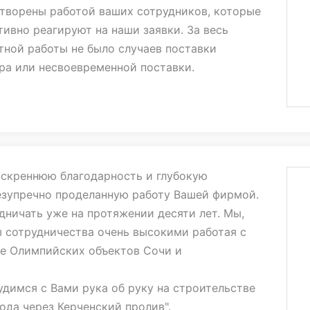
творены работой ваших сотрудников, которые
тивно реагируют на наши заявки. За весь
ной работы не было случаев поставки
ра или несвоевременной поставки.
шее плодотворное взаимовыгодное и успешное
скреннюю благодарность и глубокую
езупречно проделанную работу Вашей фирмой.
ничать уже на протяжении десяти лет. Мы,
 сотрудничества очень высокими работая с
ве Олимпийских объектов Сочи и
удимся с Вами рука об руку на строительстве
ода через Керченский пролив".