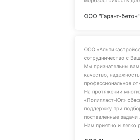
морозостойкость доб
ООО "Гарант-бетон"
Выражаем надежду, ч
останутся взаимовыг
каждому Вашему сотр
стабильности и надеж
ООО «Альпикастройсе
сотрудничество с Ва
Рекомендуем ООО "По
Мы признательны вам 
партнера в бизнесе.
качество, надежность
профессиональное отн
На протяжении многи
«Полипласт-Юг» обес
поддержку при подбор
поставленные задачи
Нам приятно и легко 
хочется отметить Фра