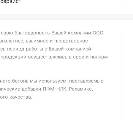
сервис"
 Ирину Геннадиевну - их обязательность не
 дальнейшее сотрудничество будет не менее
льтативным.
 свою благодарность Вашей компании ООО
оголетнее, взаимное и плодотворное
оте и дальнейшего процветания.
есь период работы с Вашей компанией
 продукции осуществлялись в срок и полном
ного бетона мы используем, поставляемые
мические добавки ПФМ-НЛК, Реламикс,
ого качества.
тить менеджера вашей компании Ирину
, за профессионализм, понимание, терпение,
сроки решать вопросы и внимание к клиентам.