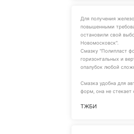
Спасибо за сотруднич
Для получения желез
объемы.
повышенными требова
остановили свой выб
Мы готовы и в дальне
Новомосковск".
Смазку "Полипласт фо
горизонтальных и ве
опалубок любой слож
Смазка удобна для ав
форм, она не стекает
обеспечивая сплошно
ТЖБИ
Смазка "Полипласт фо
имеют хорошую адгез
распалубку и очистку