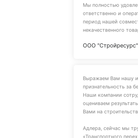
Мы полностью удовле
ответственно и опера
период нашей совмест
некачественного това
ООО "Стройресурс"
Надеемся на дальней
сотрудничество.
Выражаем Вам нашу и
признательность за б
Наши компании сотруд
оцениваем результаты
Вами на строительст
Адлера, сейчас мы тр
«Транспортного перех