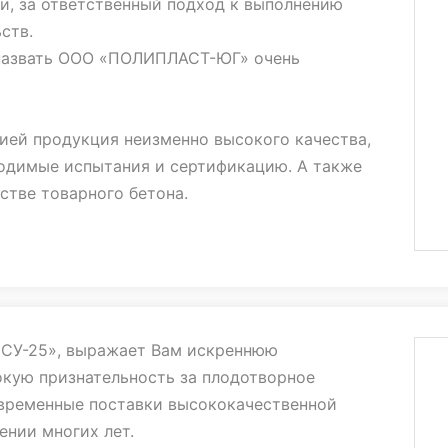
и, зa ответственный подход к выполнению
ств.
назвать ООО «ПОЛИПЛАСТ-ЮГ» очень
ией продукция неизменно высокого качества,
одимые испытания и сертификацию. А также
стве товарного бетона.
ются вовремя, в строго оговоренные сроки и с
м. Сотрудники компании грамотно
ми обязанностями.
СУ-25», выражает Вам искреннюю
нейшее взаимовыгодное сотрудничество и
окую признательность за плодотворное
деловых и дружеских отношений!
евременные поставки высококачественной
ении многих лет.