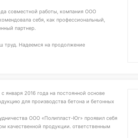
ода совместной работы, компания ООО
комендовала себя, как профессиональный,
нный партнер.
ш труд. Надеемся на продолжение
рудничества. Желаем Вам дальнейшего
ия.
 января 2016 года на постоянной основе
одукцию для производства бетона и бетонных
рудничества ООО «Полипласт-Юг» проявил себя
м качественной продукции. ответственным