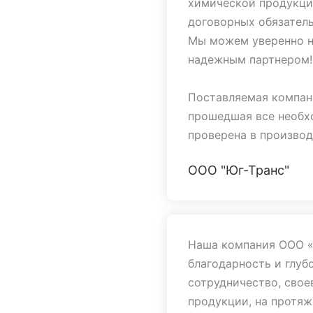
химической продукци
договорных обязатель
Мы можем уверенно 
надежным партнером!
Поставляемая компан
прошедшая все необх
проверена в производ
ООО "Юг-Транс"
Все поставки выполня
надлежащим качество
справляются со свои
Наша компания ООО «
Мы надеемся на даль
благодарность и глуб
верим в сохранение 
сотрудничество, сво
продукции, на протяж