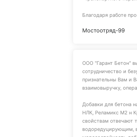
Благодаря работе про
который был нам нуже
Мостоотряд-99
который бы заставил
добропорядочности. М
услуги и партнерство
Мы готовы рекомендо
ООО "Гарант Бетон" в
надёжного, организов
сотрудничество и бе
признательны Вам и 
Мы верим в сохранен
взаимовыручку, опера
отношения, надеемся
сотрудничество в 201
Добавки для бетона н
объектов. Желаем ус
НЛК, Реламикс М2 н 
в бизнесе.
свойствам отвечают 
водоредуцирующим, 