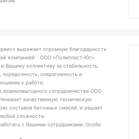
авкам.
то и в будущем наши партнерские отношения
одными и плодотворными, желаем Вам и
уднику профессионального роста, финансовой
ных партнеров.
рвис» выражает огромную благодарность
шей компанией - ООО «Полипласт-Юг».
липласт-Юг" как надежного, ответственного
и Вашему коллективу за стабильность,
, порядочность, оперативность и
ошение к работе.
х взаимовыгодного сотрудничества ООО
печивает качественную техническую
ах составов бетонных смесей, и решает
 любой сложности.
работать с Вашими сотрудниками. Особо
нчук Василия Васильевича, Сазонова Тараса