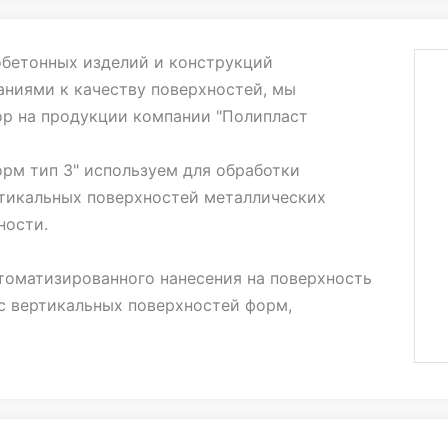
ество, за быструю реакцию на заявленные
обетонных изделий и конструкций
ниями к качеству поверхностей, мы
ор на продукции компании "Полипласт
йшем работать с вашей компанией.
рм тип 3" используем для обработки
ртикальных поверхностей металлических
ности.
томатизированного нанесения на поверхность
 с вертикальных поверхностей форм,
сть покрытия.
рм тип 3" не вызывает коррозию металла,
ию к металлическим формам, облегчают
 форм от остатков бетона, обеспечивая при