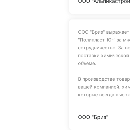
ООО "Альпикастрой
Сергеевича, Рязанову
имеет границ.
Надеемся, что с Вами
плодотворным и резу
ООО "Бриз" выражает
"Полипласт-Юг" за мн
Желаем успехов в раб
сотрудничество. За в
поставки химической
объеме.
В производстве товар
вашей компанией, хи
которые всегда высок
Хотим особенно отме
ООО "Бриз"
Геннадьевну Рязанову
умение в кратчайшие 