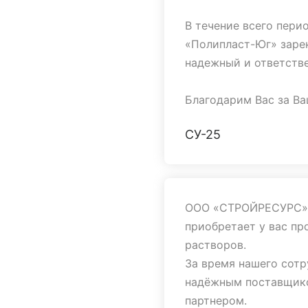
В течение всего пери
«Полипласт-Юг» заре
надежный и ответстве
Благодарим Вас за Ва
взаимовыгодного сот
СУ-25
развития и процветан
ООО «СТРОЙРЕСУРС» с
приобретает у вас пр
растворов.
За время нашего сот
надёжным поставщико
партнером.