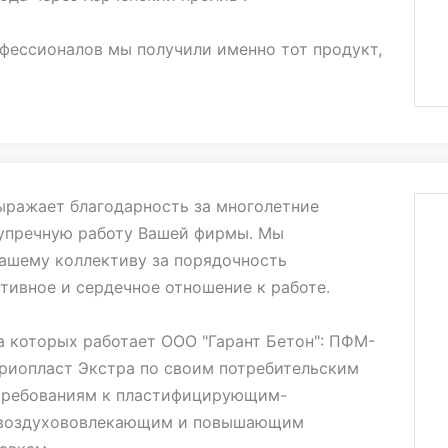
фессионалов мы получили именно тот продукт,
н. За все это время не было ни одного случая,
 нас усомниться в Вашем профессионализме и
ы, как и прежде благодарим Вас за оказанные
вать компанию ООО «Полипласт-Юг» как
ыражает благодарность за многолетние
анного и ответственного партнера.
зупречную работу Вашей фирмы. Мы
Вашему коллективу за порядочность
ие сложившихся деловых и дружеских
тивное и сердечное отношение к работе.
 на дальнейшее взаимовыгодное
8 году и далее на строительстве новых
а которых работает ООО "Гарант Бетон": ПФМ-
пешного развития и достижения новых вершин
Криопласт Экстра по своим потребительским
требованиям к пластифицирующим-
воздухововлекающим и повышающим